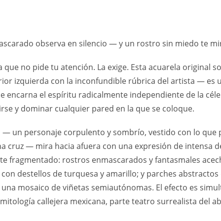
arado observa en silencio — y un rostro sin miedo te mir
a que no pide tu atención. La exige. Esta acuarela original
ior izquierda con la inconfundible rúbrica del artista — es
que encarna el espíritu radicalmente independiente de la cé
birse y dominar cualquier pared en la que se coloque.
al — un personaje corpulento y sombrío, vestido con lo qu
 cruz — mira hacia afuera con una expresión de intensa d
e fragmentado: rostros enmascarados y fantasmales acechan
 con destellos de turquesa y amarillo; y parches abstractos d
una mosaico de viñetas semiautónomas. El efecto es simultá
mitología callejera mexicana, parte teatro surrealista del a