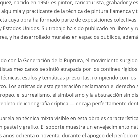
quez, nacido en 1950, es pintor, caricaturista, grabador y
alquimia y practicante de la técnica de pintura flamenca y 
acta cuya obra ha formado parte de exposiciones colectivas
 y Estados Unidos. Su trabajo ha sido publicado en libros y
ores, y ha desarrollado murales en espacios públicos, ademá
.
ado con la Generación de la Ruptura, el movimiento surgid
istas mexicanos se sintió atrapada por los confines rígidos
 técnicas, estilos y temáticas prescritas, rompiendo con lo
zco. Los artistas de esta generación reclamaron el derecho 
peo, el surrealismo, el simbolismo y la abstracción sin dis
repleto de iconografía críptica — encaja perfectamente dent
uarela en técnica mixta visible en esta obra es característ
 pastel y grafito. El soporte muestra un envejecimiento n
s años ochenta o noventa, durante el apogeo del período 