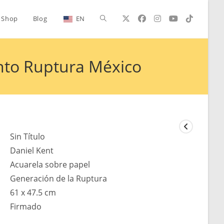
Alternar
Shop
Blog
EN
búsqueda
nto Ruptura México
de
la
Sin Título
Daniel Kent
Acuarela sobre papel
web
Generación de la Ruptura
61 x 47.5 cm
Firmado