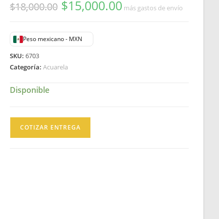
$
15,000.00
Original
Current
$
18,000.00
más gastos de envío
price
price
was:
is:
$18,000.00.
$15,000.00.
Peso mexicano - MXN
SKU:
6703
Categoría:
Acuarela
Disponible
Daniel
COTIZAR ENTREGA
Kent
Márquez
Acuarela
Firmada
Movimiento
Ruptura
México