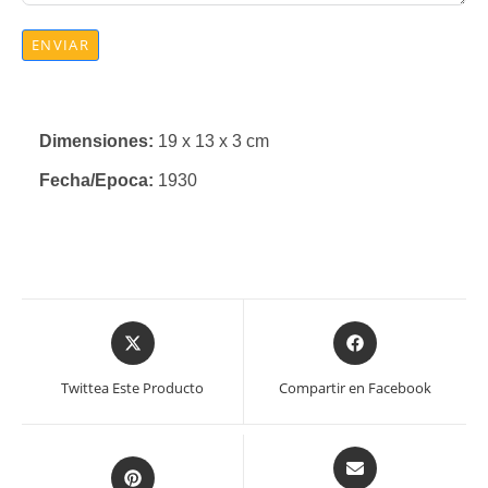
ENVIAR
Dimensiones:
19 x 13 x 3 cm
Fecha/Epoca:
1930
Se
Se
abre
abre
en
en
Twittea Este Producto
Compartir en Facebook
una
una
nueva
nueva
ventana
ventana
Se
Se
abre