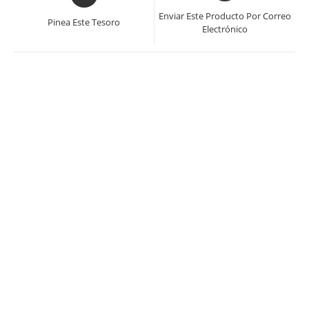
abre
en
en
Enviar Este Producto Por Correo
Pinea Este Tesoro
una
Electrónico
una
nueva
nueva
ventana
ventana
¡OFERTA!