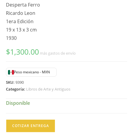
Desperta Ferro
Ricardo Leon
1era Edición
19 x 13 x 3 cm
1930
$
1,300.00
más gastos de envío
Peso mexicano - MXN
SKU:
9390
Categoría:
Libros de Arte y Antiguos
Disponible
Desperta
COTIZAR ENTREGA
Ferro