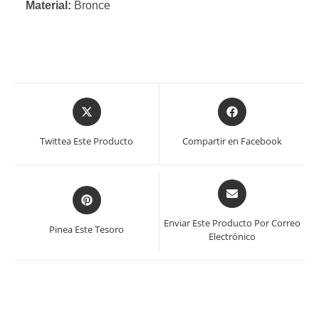
Material:
Bronce
Se
Se
abre
abre
en
en
Twittea Este Producto
Compartir en Facebook
una
una
nueva
nueva
ventana
ventana
Se
Se
abre
abre
en
en
Enviar Este Producto Por Correo
Pinea Este Tesoro
una
Electrónico
una
nueva
nueva
ventana
ventana