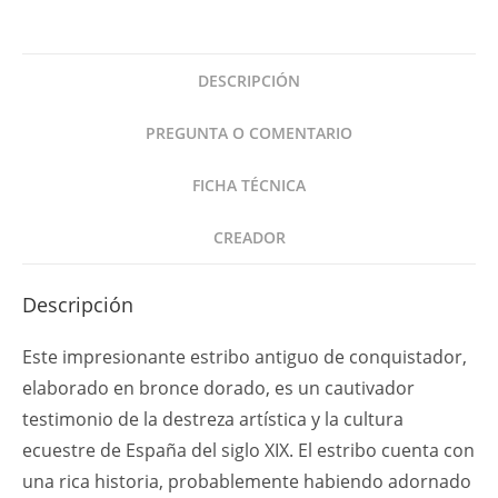
en
Bronce
Antiguo
DESCRIPCIÓN
España
SXIX
PREGUNTA O COMENTARIO
Conquistador
cantidad
FICHA TÉCNICA
CREADOR
Descripción
Este impresionante estribo antiguo de conquistador,
elaborado en bronce dorado, es un cautivador
testimonio de la destreza artística y la cultura
ecuestre de España del siglo XIX. El estribo cuenta con
una rica historia, probablemente habiendo adornado