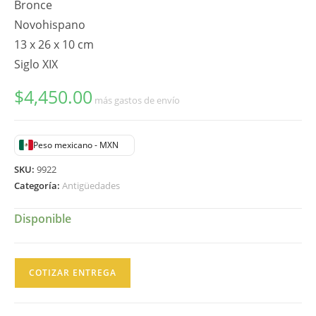
Bronce
Novohispano
13 x 26 x 10 cm
Siglo XIX
$
4,450.00
más gastos de envío
Peso mexicano - MXN
SKU:
9922
Categoría:
Antigüedades
Disponible
Estribo
COTIZAR ENTREGA
de
Caballo