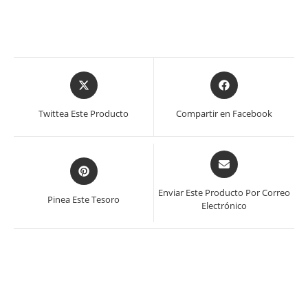
Se
Se
abre
abre
en
en
Twittea Este Producto
Compartir en Facebook
una
una
nueva
nueva
ventana
ventana
Se
Se
abre
abre
en
en
Enviar Este Producto Por Correo
Pinea Este Tesoro
una
Electrónico
una
nueva
nueva
ventana
ventana