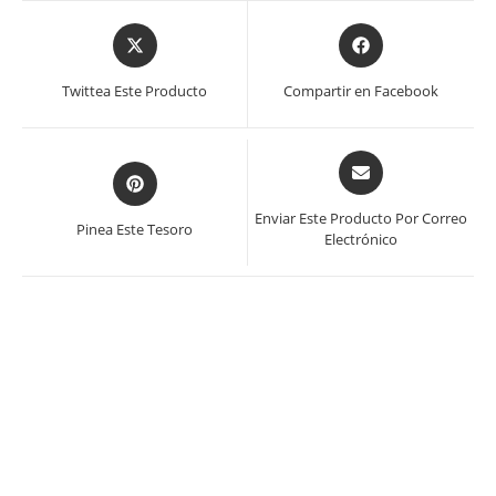
Se
Se
abre
abre
en
en
Twittea Este Producto
Compartir en Facebook
una
una
nueva
nueva
ventana
ventana
Se
Se
abre
abre
en
en
Enviar Este Producto Por Correo
Pinea Este Tesoro
una
Electrónico
una
nueva
nueva
ventana
ventana