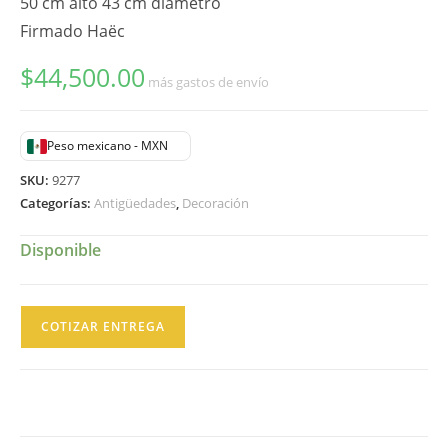
50 cm alto 43 cm diámetro
Firmado Haëc
$
44,500.00
más gastos de envío
Peso mexicano - MXN
SKU:
9277
Categorías:
Antigüedades
,
Decoración
Disponible
Jarrón
COTIZAR ENTREGA
Grande
Cerámica
Oriental
Maizer
con