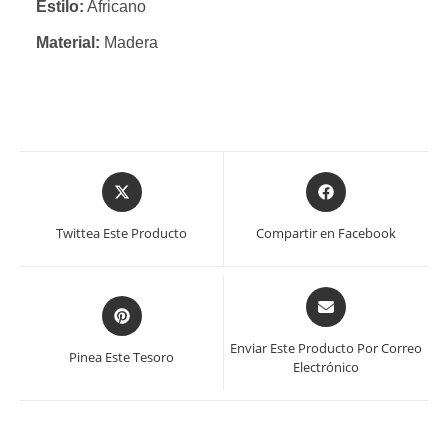
Estilo:
Africano
Material:
Madera
Se
Se
abre
abre
en
en
Twittea Este Producto
Compartir en Facebook
una
una
nueva
nueva
ventana
ventana
Se
Se
abre
abre
en
en
Enviar Este Producto Por Correo
Pinea Este Tesoro
una
Electrónico
una
nueva
nueva
ventana
ventana