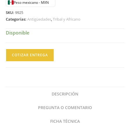
Peso mexicano - MXN
SKU:
9925
Categorías:
Antigüedades
,
Tribal y Africano
Disponible
Kigango
COTIZAR ENTREGA
Tribu
Giriama
Poste
Conmemorativo
de
DESCRIPCIÓN
Madera
Kenia
PREGUNTA O COMENTARIO
Vigango
cantidad
FICHA TÉCNICA