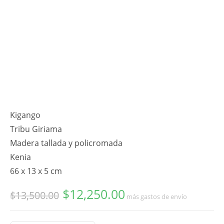
Kigango
Tribu Giriama
Madera tallada y policromada
Kenia
66 x 13 x 5 cm
$
12,250.00
Original
Current
$
13,500.00
más gastos de envío
price
price
was:
is:
$13,500.00.
$12,250.00.