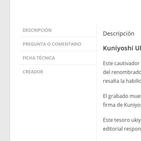
DESCRIPCIÓN
Descripción
PREGUNTA O COMENTARIO
Kuniyoshi U
FICHA TÉCNICA
Este cautivador
CREADOR
del renombrado a
resalta la habili
El grabado muest
firma de Kuniyos
Este tesoro uki
editorial respo