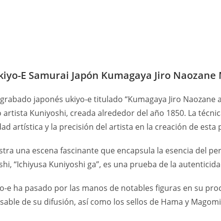
kiyo-E Samurai Japón Kumagaya Jiro Naozane
 grabado japonés ukiyo-e titulado “Kumagaya Jiro Naozan
rtista Kuniyoshi, creada alrededor del año 1850. La técnica 
dad artística y la precisión del artista en la creación de esta 
ra una escena fascinante que encapsula la esencia del perío
hi, “Ichiyusa Kuniyoshi ga”, es una prueba de la autenticida
yo-e ha pasado por las manos de notables figuras en su proc
nsable de su difusión, así como los sellos de Hama y Magom