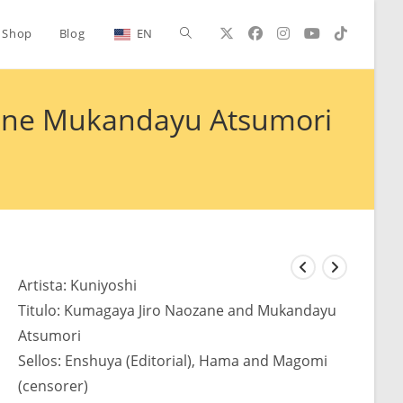
Alternar
Shop
Blog
EN
búsqueda
zane Mukandayu Atsumori
de
la
Artista: Kuniyoshi
web
Titulo: Kumagaya Jiro Naozane and Mukandayu
Atsumori
Sellos: Enshuya (Editorial), Hama and Magomi
(censorer)