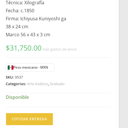
Técnica: Xilografía
Fecha: c.1850
Firma: Ichiyusa Kuniyoshi ga
38 x 24 cm
Marco 56 x 43 x 3 cm
$
31,750.00
más gastos de envío
Peso mexicano - MXN
SKU:
9537
Categorías:
Arte Asiático
,
Grabado
Disponible
Kuniyoshi
COTIZAR ENTREGA
Ukiyo-