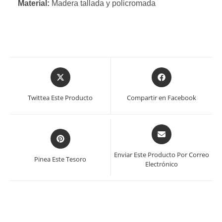
Material:
Madera tallada y policromada
Se
Se
abre
abre
en
en
Twittea Este Producto
Compartir en Facebook
una
una
nueva
nueva
ventana
ventana
Se
Se
abre
abre
en
en
Enviar Este Producto Por Correo
Pinea Este Tesoro
una
Electrónico
una
nueva
nueva
ventana
ventana