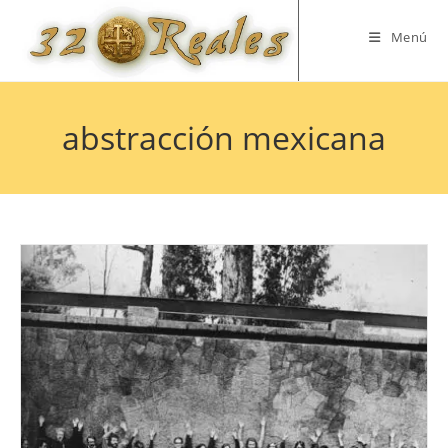
Saltar
al
Menú
contenido
abstracción mexicana