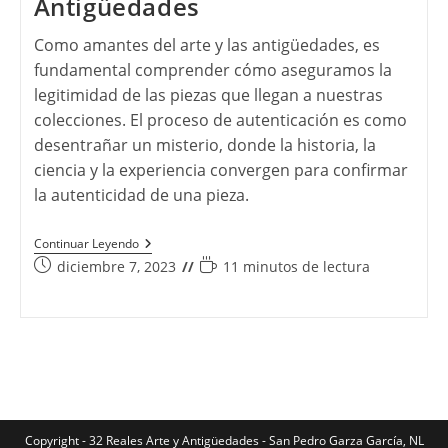
Antigüedades
Como amantes del arte y las antigüedades, es
fundamental comprender cómo aseguramos la
legitimidad de las piezas que llegan a nuestras
colecciones. El proceso de autenticación es como
desentrañar un misterio, donde la historia, la
ciencia y la experiencia convergen para confirmar
la autenticidad de una pieza.
Auténtico,
Continuar Leyendo
Deepfake
Publicación
Tiempo
diciembre 7, 2023
11 minutos de lectura
O
de
de
Dupe:
la
Descifrando
lectura:
El
entrada:
Misterio
De
La
Autenticación
En
El
Arte
Copyright - 32 Reales Arte y Antigüedades - San Pedro Garza García, NL