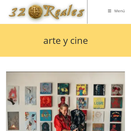
Saltar
al
Menú
contenido
arte y cine