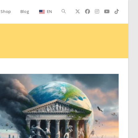
Alternar
Shop
Blog
EN
búsqueda
de
la
web