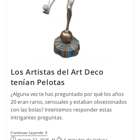
Los Artistas del Art Deco
tenían Pelotas
¿Alguna vez te has preguntado por qué los años
20 eran raros, sensuales y estaban obsesionados
con las bolas? Intentemos responder estas
intrigantes preguntas.
Los
Continuar Leyendo
Artistas
Publicación
Tiempo
marzo 22, 2025
6 minutos de lectura