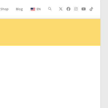
Alternar
Shop
Blog
EN
búsqueda
de
la
web