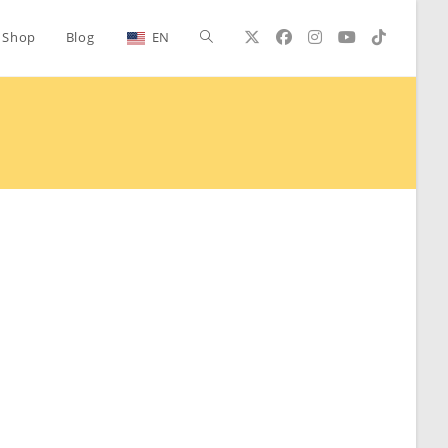
Alternar
Shop
Blog
EN
búsqueda
de
la
web