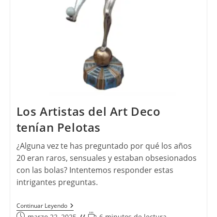
Los Artistas del Art Deco
tenían Pelotas
¿Alguna vez te has preguntado por qué los años
20 eran raros, sensuales y estaban obsesionados
con las bolas? Intentemos responder estas
intrigantes preguntas.
Los
Continuar Leyendo
Artistas
Publicación
Tiempo
marzo 22, 2025
6 minutos de lectura