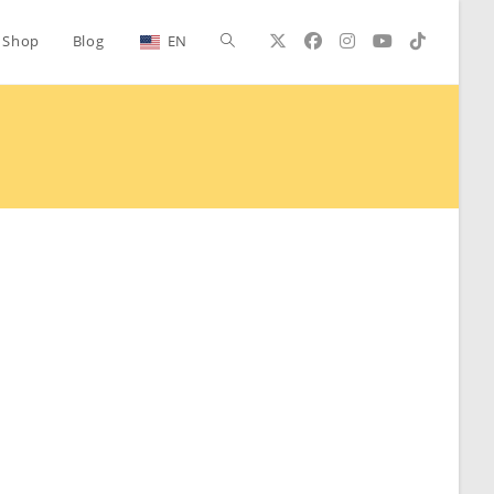
Alternar
Shop
Blog
EN
búsqueda
de
la
web