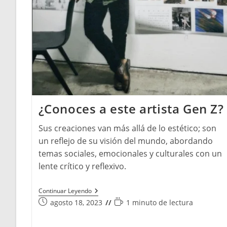
¿Conoces a este artista Gen Z?
Sus creaciones van más allá de lo estético; son
un reflejo de su visión del mundo, abordando
temas sociales, emocionales y culturales con un
lente crítico y reflexivo.
¿Conoces
Continuar Leyendo
A
Publicación
Tiempo
agosto 18, 2023
1 minuto de lectura
Este
de
de
Artista
la
Gen
lectura: