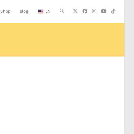
Alternar
Shop
Blog
EN
búsqueda
de
la
web