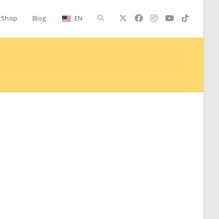
Alternar
Shop
Blog
EN
búsqueda
de
la
web