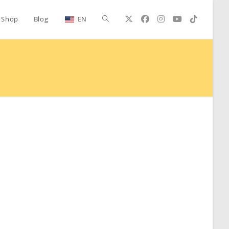
Alternar
Shop
Blog
EN
búsqueda
de
la
web