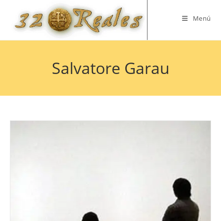
Saltar
al
Menú
contenido
Salvatore Garau