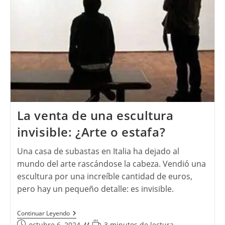
La venta de una escultura
invisible: ¿Arte o estafa?
Una casa de subastas en Italia ha dejado al
mundo del arte rascándose la cabeza. Vendió una
escultura por una increíble cantidad de euros,
pero hay un pequeño detalle: es invisible.
La
Continuar Leyendo
Venta
Publicación
Tiempo
octubre 6, 2024
3 minutos de lectura