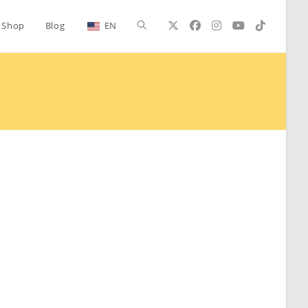
Alternar
Shop
Blog
EN
búsqueda
de
la
web