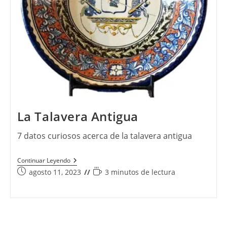
La Talavera Antigua
7 datos curiosos acerca de la talavera antigua
La
Continuar Leyendo
Talavera
Publicación
Tiempo
agosto 11, 2023
3 minutos de lectura
Antigua
de
de
la
lectura:
entrada: