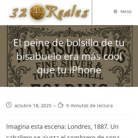
Saltar
al
Menú
contenido
El peine de bolsillo de tu
bisabuelo era más cool
que tu iPhone
Publicación
Tiempo
octubre 18, 2025
9 minutos de lectura
de
de
la
lectura:
entrada:
Imagina esta escena: Londres, 1887. Un
caballero se ajusta el sombrero de copa,