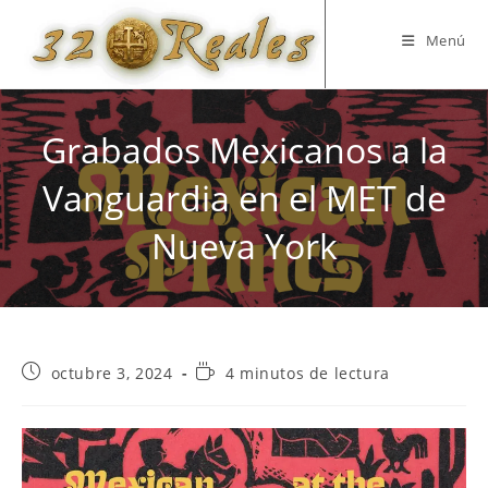
Saltar
al
Menú
contenido
Grabados Mexicanos a la
Vanguardia en el MET de
Nueva York
Publicación
Tiempo
octubre 3, 2024
4 minutos de lectura
de
de
la
lectura:
entrada: