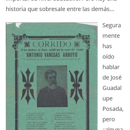
historia que sobresale entre las demás…
Segura
mente
has
oído
hablar
de José
Guadal
upe
Posada,
pero
¿alguna