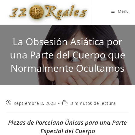
Saltar
al
Menú
contenido
La Obsesión Asiática por
una Parte del Cuerpo que
Normalmente Ocultamos
Publicación
Tiempo
septiembre 8, 2023
3 minutos de lectura
de
de
la
lectura:
entrada:
Piezas de Porcelana Únicas para una Parte
Especial del Cuerpo