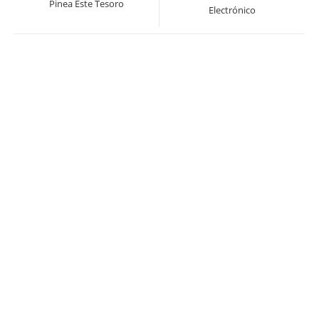
Pinea Este Tesoro
una
Electrónico
una
nueva
nueva
ventana
ventana
¡OFERTA!