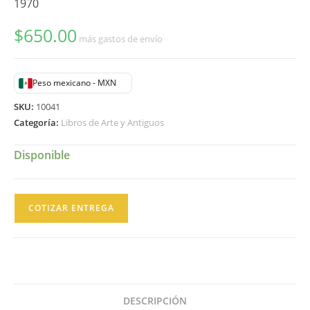
1970
$
650.00
más gastos de envío
Peso mexicano - MXN
SKU:
10041
Categoría:
Libros de Arte y Antiguos
Disponible
Artes
COTIZAR ENTREGA
de
México
#138
Pintor
Desconocido
DESCRIPCIÓN
Juan