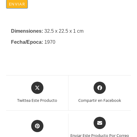
ENVIAR
Dimensiones:
32.5 x 22.5 x 1 cm
Fecha/Epoca:
1970
Se
Se
abre
abre
en
en
Twittea Este Producto
Compartir en Facebook
una
una
nueva
nueva
ventana
ventana
Se
Se
abre
abre
en
en
Enviar Este Producto Por Correo