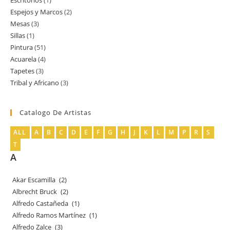
1
productos
Espejos y Marcos
2
2
producto
Mesas
3
3
productos
Sillas
1
1
productos
Pintura
51
51
producto
Acuarela
4
4
productos
Tapetes
3
3
productos
Tribal y Africano
3
3
productos
productos
Catalogo De Artistas
ALL
A
B
C
D
E
F
G
H
J
K
L
M
P
R
S
T
A
Akar Escamilla
(2)
Albrecht Bruck
(2)
Alfredo Castañeda
(1)
Alfredo Ramos Martínez
(1)
Alfredo Zalce
(3)