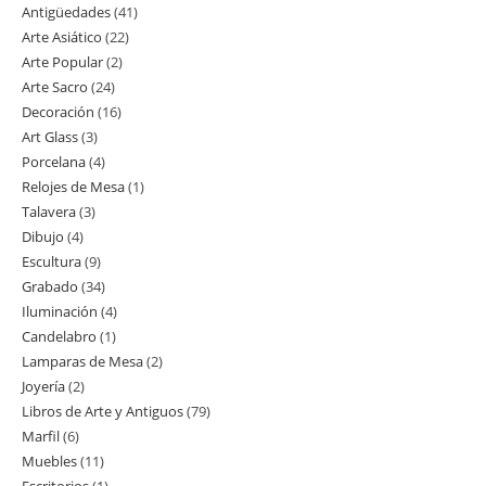
Antigüedades
41
41
Arte Asiático
22
22
productos
Arte Popular
2
2
productos
Arte Sacro
24
24
productos
Decoración
16
16
productos
Art Glass
3
3
productos
Porcelana
4
4
productos
Relojes de Mesa
1
1
productos
Talavera
3
3
producto
Dibujo
4
4
productos
Escultura
9
9
productos
Grabado
34
34
productos
Iluminación
4
4
productos
Candelabro
1
1
productos
Lamparas de Mesa
2
2
producto
Joyería
2
2
productos
Libros de Arte y Antiguos
79
79
productos
Marfil
6
6
productos
Muebles
11
11
productos
Escritorios
1