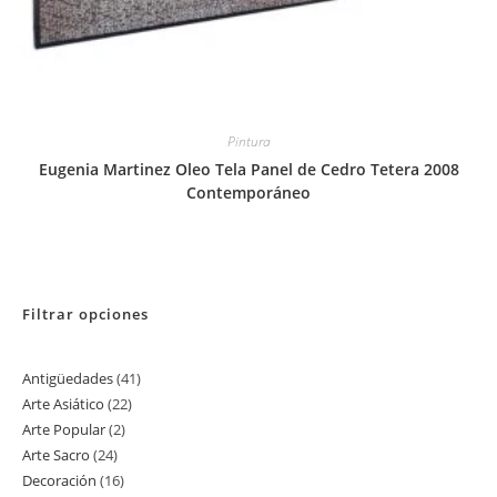
Pintura
Eugenia Martinez Oleo Tela Panel de Cedro Tetera 2008
Contemporáneo
Filtrar opciones
Antigüedades
41
41
Arte Asiático
22
22
productos
Arte Popular
2
2
productos
Arte Sacro
24
24
productos
Decoración
16
16
productos