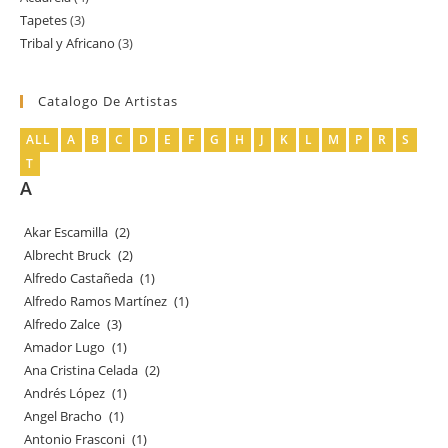
Tapetes
3
3
productos
Tribal y Africano
3
3
productos
productos
Catalogo De Artistas
ALL
A
B
C
D
E
F
G
H
J
K
L
M
P
R
S
T
A
Akar Escamilla
(2)
Albrecht Bruck
(2)
Alfredo Castañeda
(1)
Alfredo Ramos Martínez
(1)
Alfredo Zalce
(3)
Amador Lugo
(1)
Ana Cristina Celada
(2)
Andrés López
(1)
Angel Bracho
(1)
Antonio Frasconi
(1)