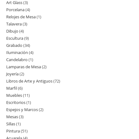
Art Glass
3
3
productos
Porcelana
4
4
productos
Relojes de Mesa
1
1
productos
Talavera
3
3
producto
Dibujo
4
4
productos
Escultura
9
9
productos
Grabado
34
34
productos
Iluminación
4
4
productos
Candelabro
1
1
productos
Lamparas de Mesa
2
2
producto
Joyería
2
2
productos
Libros de Arte y Antiguos
72
72
productos
Marfil
6
6
productos
Muebles
11
11
productos
Escritorios
1
1
productos
Espejos y Marcos
2
2
producto
Mesas
3
3
productos
Sillas
1
1
productos
Pintura
51
51
producto
Acuarela
4
4
productos