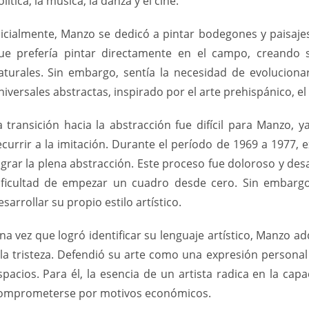
olítica, la música, la danza y el cine.
nicialmente, Manzo se dedicó a pintar bodegones y paisaje
ue prefería pintar directamente en el campo, creando 
aturales. Sin embargo, sentía la necesidad de evoluciona
niversales abstractas, inspirado por el arte prehispánico, el
a transición hacia la abstracción fue difícil para Manzo,
ecurrir a la imitación. Durante el período de 1969 a 1977,
ograr la plena abstracción. Este proceso fue doloroso y desa
ificultad de empezar un cuadro desde cero. Sin embargo,
esarrollar su propio estilo artístico.
na vez que logró identificar su lenguaje artístico, Manzo ad
 la tristeza. Defendió su arte como una expresión persona
spacios. Para él, la esencia de un artista radica en la cap
omprometerse por motivos económicos.