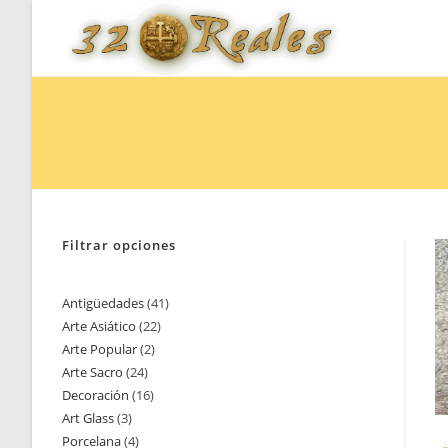
Saltar
al
contenido
Filtrar opciones
Antigüedades
41
41
Arte Asiático
22
22
productos
Arte Popular
2
2
productos
Arte Sacro
24
24
productos
Decoración
16
16
productos
Art Glass
3
3
productos
Porcelana
4
4
productos