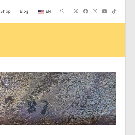
Alternar
Shop
Blog
EN
búsqueda
de
la
web