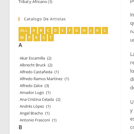
p
Tribal y Africano
3
3
productos
productos
I
Catalogo De Artistas
q
ALL
A
B
C
D
E
F
G
H
J
K
L
n
M
P
R
S
T
u
A
L
Akar Escamilla
(2)
r
Albrecht Bruck
(2)
l
Alfredo Castañeda
(1)
Alfredo Ramos Martínez
(1)
d
Alfredo Zalce
(3)
d
Amador Lugo
(1)
Ana Cristina Celada
(2)
U
Andrés López
(1)
y
Angel Bracho
(1)
e
Antonio Frasconi
(1)
B
c