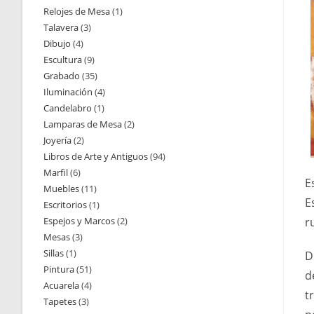
Relojes de Mesa
1
1
productos
Talavera
3
3
producto
Dibujo
4
4
productos
Escultura
9
9
productos
Grabado
35
35
productos
Iluminación
4
4
productos
Candelabro
1
1
productos
Lamparas de Mesa
2
2
producto
Joyería
2
2
productos
Libros de Arte y Antiguos
94
94
productos
Marfil
6
6
productos
E
Muebles
11
11
productos
E
Escritorios
1
1
productos
Espejos y Marcos
2
2
r
producto
Mesas
3
3
productos
Sillas
1
1
productos
D
Pintura
51
51
producto
d
Acuarela
4
4
productos
t
Tapetes
3
3
productos