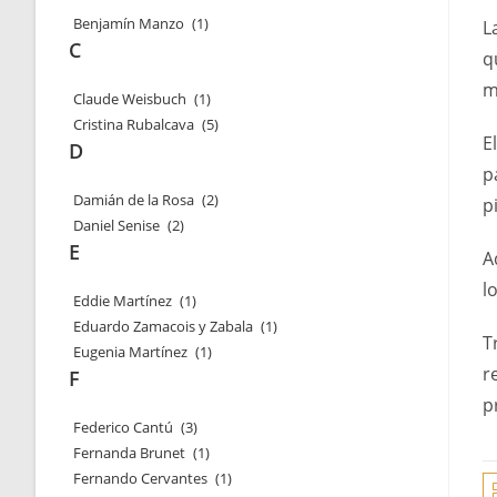
Benjamín Manzo
(1)
L
C
q
m
Claude Weisbuch
(1)
Cristina Rubalcava
(5)
E
D
p
Damián de la Rosa
(2)
p
Daniel Senise
(2)
E
A
l
Eddie Martínez
(1)
Eduardo Zamacois y Zabala
(1)
T
Eugenia Martínez
(1)
r
F
p
Federico Cantú
(3)
Fernanda Brunet
(1)
Fernando Cervantes
(1)