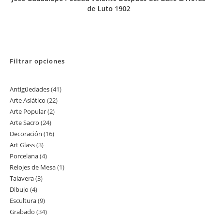
de Luto 1902
Filtrar opciones
Antigüedades
41
41
Arte Asiático
22
22
productos
Arte Popular
2
2
productos
Arte Sacro
24
24
productos
Decoración
16
16
productos
Art Glass
3
3
productos
Porcelana
4
4
productos
Relojes de Mesa
1
1
productos
Talavera
3
3
producto
Dibujo
4
4
productos
Escultura
9
9
productos
Grabado
34
34
productos