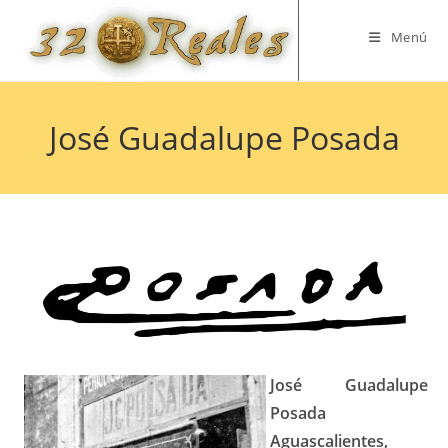
Saltar
al
Menú
contenido
José Guadalupe Posada
José Guadalupe
Posada
Aguascalientes,