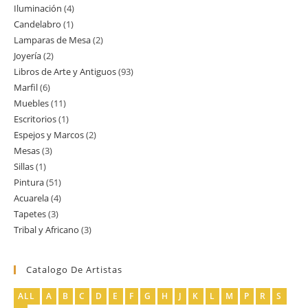
Iluminación
4
4
productos
Candelabro
1
1
productos
Lamparas de Mesa
2
2
producto
Joyería
2
2
productos
Libros de Arte y Antiguos
93
93
productos
Marfil
6
6
productos
Muebles
11
11
productos
Escritorios
1
1
productos
Espejos y Marcos
2
2
producto
Mesas
3
3
productos
Sillas
1
1
productos
Pintura
51
51
producto
Acuarela
4
4
productos
Tapetes
3
3
productos
Tribal y Africano
3
3
productos
productos
Catalogo De Artistas
ALL
A
B
C
D
E
F
G
H
J
K
L
M
P
R
S