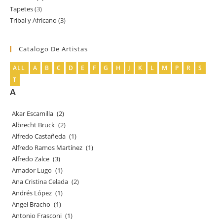
Tapetes
3
3
productos
Tribal y Africano
3
3
productos
productos
Catalogo De Artistas
ALL
A
B
C
D
E
F
G
H
J
K
L
M
P
R
S
T
A
Akar Escamilla
(2)
Albrecht Bruck
(2)
Alfredo Castañeda
(1)
Alfredo Ramos Martínez
(1)
Alfredo Zalce
(3)
Amador Lugo
(1)
Ana Cristina Celada
(2)
Andrés López
(1)
Angel Bracho
(1)
Antonio Frasconi
(1)