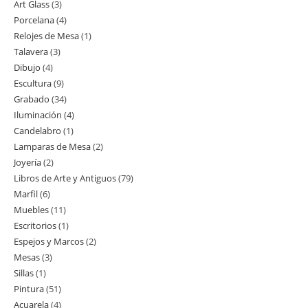
Art Glass
3
3
productos
Porcelana
4
4
productos
Relojes de Mesa
1
1
productos
Talavera
3
3
producto
Dibujo
4
4
productos
Escultura
9
9
productos
Grabado
34
34
productos
Iluminación
4
4
productos
Candelabro
1
1
productos
Lamparas de Mesa
2
2
producto
Joyería
2
2
productos
Libros de Arte y Antiguos
79
79
productos
Marfil
6
6
productos
Muebles
11
11
productos
Escritorios
1
1
productos
Espejos y Marcos
2
2
producto
Mesas
3
3
productos
Sillas
1
1
productos
Pintura
51
51
producto
Acuarela
4
4
productos