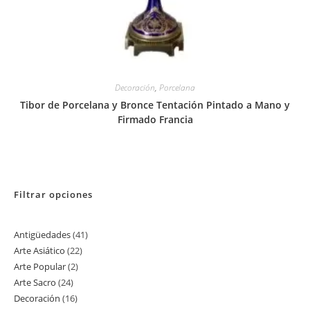
Decoración
,
Porcelana
Tibor de Porcelana y Bronce Tentación Pintado a Mano y
Firmado Francia
Filtrar opciones
Antigüedades
41
41
Arte Asiático
22
22
productos
Arte Popular
2
2
productos
Arte Sacro
24
24
productos
Decoración
16
16
productos