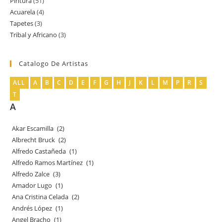
Pintura
51
51
producto
Acuarela
4
4
productos
Tapetes
3
3
productos
Tribal y Africano
3
3
productos
productos
Catalogo De Artistas
ALL
A
B
C
D
E
F
G
H
J
K
L
M
P
R
S
T
A
Akar Escamilla
(2)
Albrecht Bruck
(2)
Alfredo Castañeda
(1)
Alfredo Ramos Martínez
(1)
Alfredo Zalce
(3)
Amador Lugo
(1)
Ana Cristina Celada
(2)
Andrés López
(1)
Angel Bracho
(1)