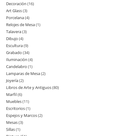
Decoración
16
16
productos
Art Glass
3
3
productos
Porcelana
4
4
productos
Relojes de Mesa
1
1
productos
Talavera
3
3
producto
Dibujo
4
4
productos
Escultura
9
9
productos
Grabado
34
34
productos
Iluminación
4
4
productos
Candelabro
1
1
productos
Lamparas de Mesa
2
2
producto
Joyería
2
2
productos
Libros de Arte y Antiguos
80
80
productos
Marfil
6
6
productos
Muebles
11
11
productos
Escritorios
1
1
productos
Espejos y Marcos
2
2
producto
Mesas
3
3
productos
Sillas
1
1
productos