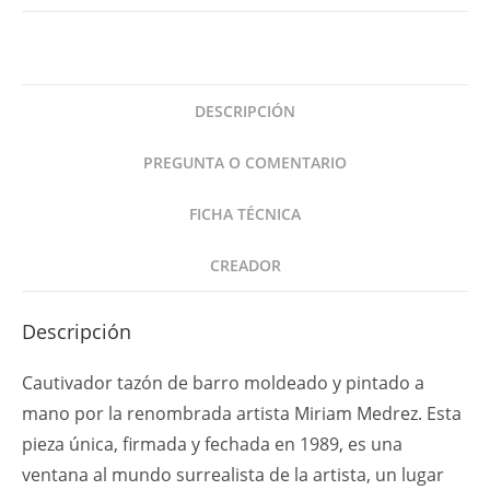
Escultura
en
Barro
3
DESCRIPCIÓN
Figuras
1989
PREGUNTA O COMENTARIO
Artista
Mexicana
FICHA TÉCNICA
Pintada
a
CREADOR
Mano
cantidad
Descripción
Cautivador tazón de barro moldeado y pintado a
mano por la renombrada artista Miriam Medrez. Esta
pieza única, firmada y fechada en 1989, es una
ventana al mundo surrealista de la artista, un lugar