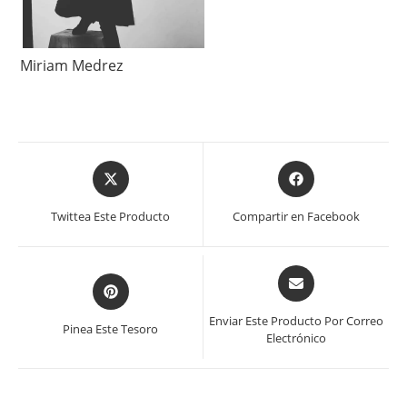
Miriam Medrez
Se
Se
abre
abre
en
en
Twittea Este Producto
Compartir en Facebook
una
una
nueva
nueva
ventana
ventana
Se
Se
abre
abre
en
en
Enviar Este Producto Por Correo
Pinea Este Tesoro
una
Electrónico
una
nueva
nueva
ventana
ventana