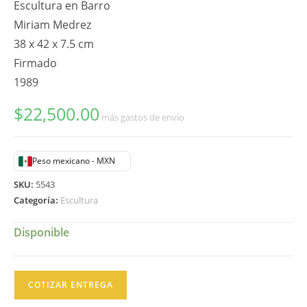
Escultura en Barro
Miriam Medrez
38 x 42 x 7.5 cm
Firmado
1989
$
22,500.00
más gastos de envío
Peso mexicano - MXN
SKU:
5543
Categoría:
Escultura
Disponible
Miriam
COTIZAR ENTREGA
Medrez