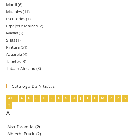
Marfil
6
6
productos
Muebles
11
11
productos
Escritorios
1
1
productos
Espejos y Marcos
2
2
producto
Mesas
3
3
productos
Sillas
1
1
productos
Pintura
51
51
producto
Acuarela
4
4
productos
Tapetes
3
3
productos
Tribal y Africano
3
3
productos
productos
Catalogo De Artistas
ALL
A
B
C
D
E
F
G
H
J
K
L
M
P
R
S
T
A
Akar Escamilla
(2)
Albrecht Bruck
(2)