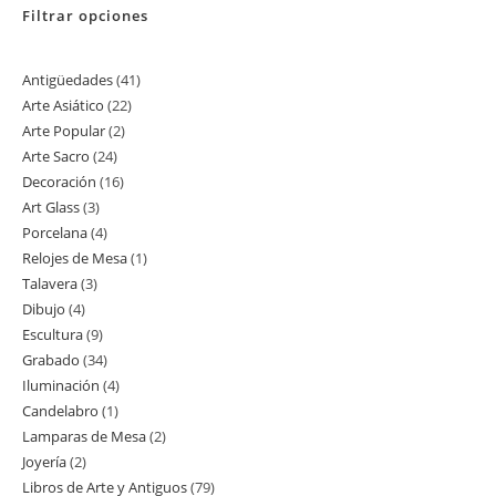
Filtrar opciones
Antigüedades
41
41
Arte Asiático
22
22
productos
Arte Popular
2
2
productos
Arte Sacro
24
24
productos
Decoración
16
16
productos
Art Glass
3
3
productos
Porcelana
4
4
productos
Relojes de Mesa
1
1
productos
Talavera
3
3
producto
Dibujo
4
4
productos
Escultura
9
9
productos
Grabado
34
34
productos
Iluminación
4
4
productos
Candelabro
1
1
productos
Lamparas de Mesa
2
2
producto
Joyería
2
2
productos
Libros de Arte y Antiguos
79
79
productos