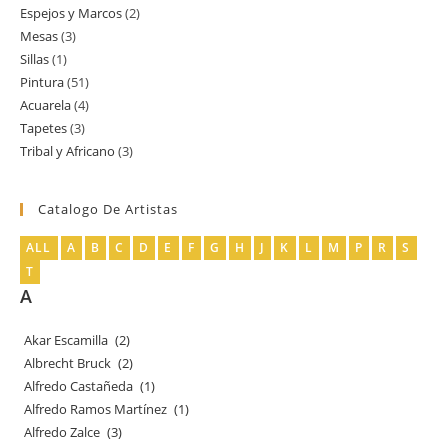
Espejos y Marcos
2
2
producto
Mesas
3
3
productos
Sillas
1
1
productos
Pintura
51
51
producto
Acuarela
4
4
productos
Tapetes
3
3
productos
Tribal y Africano
3
3
productos
productos
Catalogo De Artistas
ALL
A
B
C
D
E
F
G
H
J
K
L
M
P
R
S
T
A
Akar Escamilla
(2)
Albrecht Bruck
(2)
Alfredo Castañeda
(1)
Alfredo Ramos Martínez
(1)
Alfredo Zalce
(3)