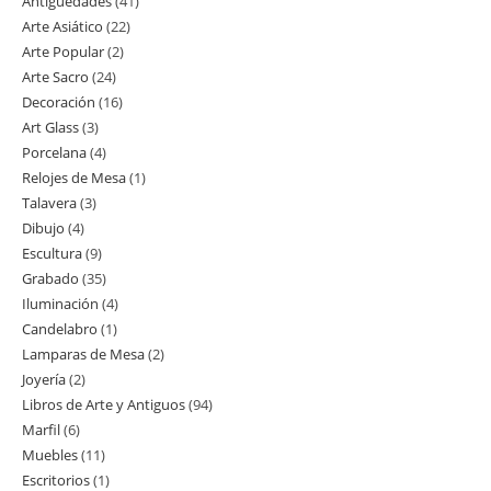
Antigüedades
41
41
Arte Asiático
22
22
productos
Arte Popular
2
2
productos
Arte Sacro
24
24
productos
Decoración
16
16
productos
Art Glass
3
3
productos
Porcelana
4
4
productos
Relojes de Mesa
1
1
productos
Talavera
3
3
producto
Dibujo
4
4
productos
Escultura
9
9
productos
Grabado
35
35
productos
Iluminación
4
4
productos
Candelabro
1
1
productos
Lamparas de Mesa
2
2
producto
Joyería
2
2
productos
Libros de Arte y Antiguos
94
94
productos
Marfil
6
6
productos
Muebles
11
11
productos
Escritorios
1
1
productos