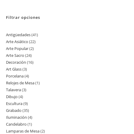
Filtrar opciones
Antigüedades
41
41
Arte Asiático
22
22
productos
Arte Popular
2
2
productos
Arte Sacro
24
24
productos
Decoración
16
16
productos
Art Glass
3
3
productos
Porcelana
4
4
productos
Relojes de Mesa
1
1
productos
Talavera
3
3
producto
Dibujo
4
4
productos
Escultura
9
9
productos
Grabado
35
35
productos
Iluminación
4
4
productos
Candelabro
1
1
productos
Lamparas de Mesa
2
2
producto