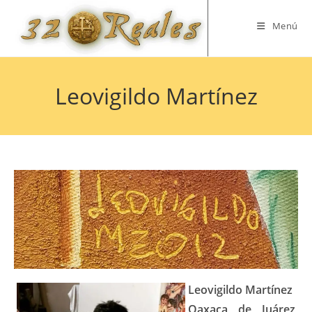
Saltar
al
Menú
contenido
Leovigildo Martínez
Leovigildo Martínez
Oaxaca de Juárez,