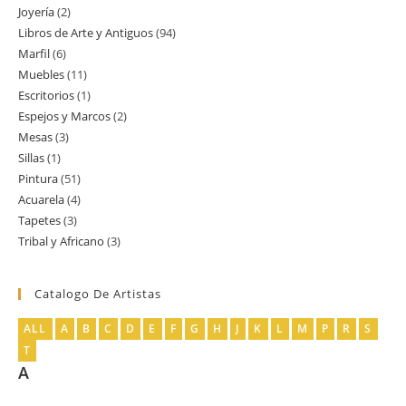
Joyería
2
2
productos
Libros de Arte y Antiguos
94
94
productos
Marfil
6
6
productos
Muebles
11
11
productos
Escritorios
1
1
productos
Espejos y Marcos
2
2
producto
Mesas
3
3
productos
Sillas
1
1
productos
Pintura
51
51
producto
Acuarela
4
4
productos
Tapetes
3
3
productos
Tribal y Africano
3
3
productos
productos
Catalogo De Artistas
ALL
A
B
C
D
E
F
G
H
J
K
L
M
P
R
S
T
A