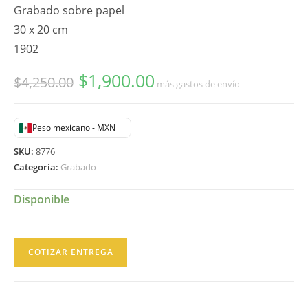
Grabado sobre papel
30 x 20 cm
1902
$
1,900.00
Original
Current
$
4,250.00
más gastos de envío
price
price
was:
is:
$4,250.00.
$1,900.00.
Peso mexicano - MXN
SKU:
8776
Categoría:
Grabado
Disponible
José
COTIZAR ENTREGA
Guadalupe
Posada
Volante