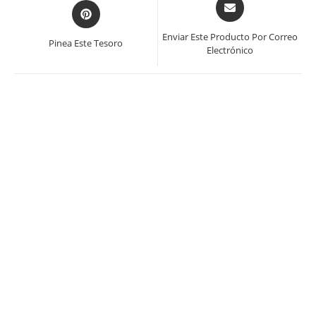
Se
Se
abre
abre
en
en
Enviar Este Producto Por Correo
Pinea Este Tesoro
una
Electrónico
una
nueva
nueva
ventana
ventana
Gerardo Cantú