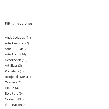
Filtrar opciones
Antigüedades
41
41
Arte Asiático
22
22
productos
Arte Popular
2
2
productos
Arte Sacro
24
24
productos
Decoración
16
16
productos
Art Glass
3
3
productos
Porcelana
4
4
productos
Relojes de Mesa
1
1
productos
Talavera
3
3
producto
Dibujo
4
4
productos
Escultura
9
9
productos
Grabado
34
34
productos
Iluminación
4
4
productos