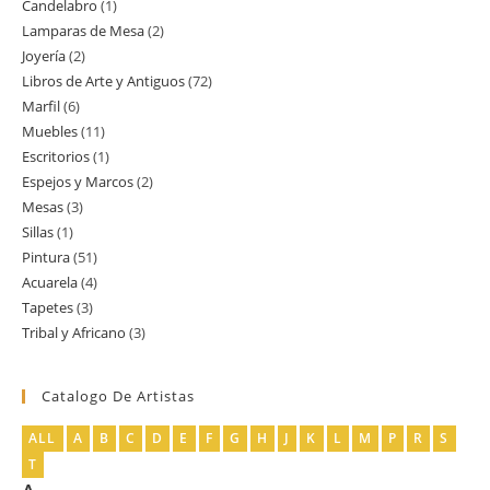
Candelabro
1
1
productos
Lamparas de Mesa
2
2
producto
Joyería
2
2
productos
Libros de Arte y Antiguos
72
72
productos
Marfil
6
6
productos
Muebles
11
11
productos
Escritorios
1
1
productos
Espejos y Marcos
2
2
producto
Mesas
3
3
productos
Sillas
1
1
productos
Pintura
51
51
producto
Acuarela
4
4
productos
Tapetes
3
3
productos
Tribal y Africano
3
3
productos
productos
Catalogo De Artistas
ALL
A
B
C
D
E
F
G
H
J
K
L
M
P
R
S
T