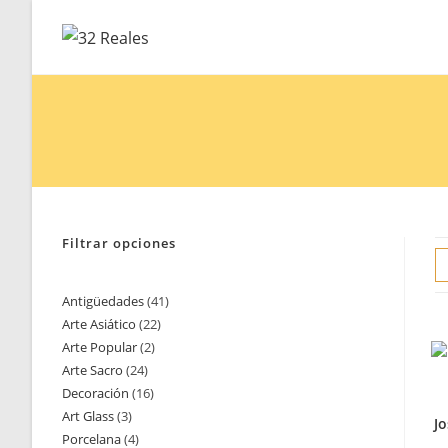
Saltar
al
contenido
Filtrar opciones
Antigüedades
41
41
Arte Asiático
22
22
productos
Arte Popular
2
2
productos
Arte Sacro
24
24
productos
Decoración
16
16
productos
Art Glass
3
3
productos
J
Porcelana
4
4
productos