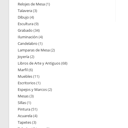
Relojes de Mesa
1
1
productos
Talavera
3
3
producto
Dibujo
4
4
productos
Escultura
9
9
productos
Grabado
34
34
productos
Iluminación
4
4
productos
Candelabro
1
1
productos
Lamparas de Mesa
2
2
producto
Joyería
2
2
productos
Libros de Arte y Antiguos
68
68
productos
Marfil
6
6
productos
Muebles
11
11
productos
Escritorios
1
1
productos
Espejos y Marcos
2
2
producto
Mesas
3
3
productos
Sillas
1
1
productos
Pintura
51
51
producto
Acuarela
4
4
productos
Tapetes
3
3
productos