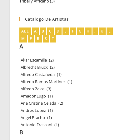
Tribal y Africano
3
3
productos
productos
Catalogo De Artistas
ALL
A
B
C
D
E
F
G
H
J
K
L
M
P
R
S
T
A
Akar Escamilla
(2)
Albrecht Bruck
(2)
Alfredo Castañeda
(1)
Alfredo Ramos Martínez
(1)
Alfredo Zalce
(3)
Amador Lugo
(1)
Ana Cristina Celada
(2)
Andrés López
(1)
Angel Bracho
(1)
Antonio Frasconi
(1)
B