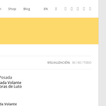
Alternar
n
Shop
Blog
EN
búsqueda
de
la
VISUALIZACIÓN:
30
60
TODO
 Posada
web
da Volante