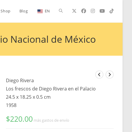
Alternar
Shop
Blog
EN
búsqueda
cio Nacional de México
de
la
Diego Rivera
Los frescos de Diego Rivera en el Palacio
24.5 x 18.25 x 0.5 cm
web
1958
$
220.00
más gastos de envío