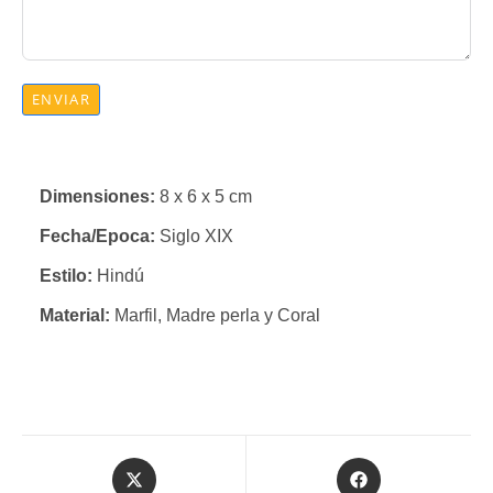
ENVIAR
Dimensiones:
8 x 6 x 5 cm
Fecha/Epoca:
Siglo XIX
Estilo:
Hindú
Material:
Marfil, Madre perla y Coral
Se
Se
abre
abre