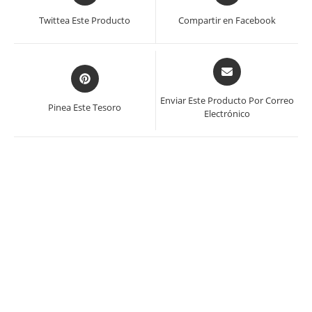
en
en
Twittea Este Producto
Compartir en Facebook
una
una
nueva
nueva
ventana
ventana
Se
Se
abre
abre
en
en
Enviar Este Producto Por Correo
Pinea Este Tesoro
una
Electrónico
una
nueva
nueva
ventana
ventana