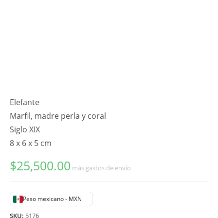
Elefante
Marfil, madre perla y coral
Siglo XIX
8 x 6 x 5 cm
$
25,500.00
más gastos de envío
Peso mexicano - MXN
SKU:
5176