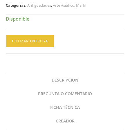
Categorías:
Antigüedades
,
Arte Asiático
,
Marfil
Disponible
Figura
COTIZAR ENTREGA
Tallada
Antigua
Marfil
Elefante
Con
DESCRIPCIÓN
Incrustaciones
cantidad
PREGUNTA O COMENTARIO
FICHA TÉCNICA
CREADOR