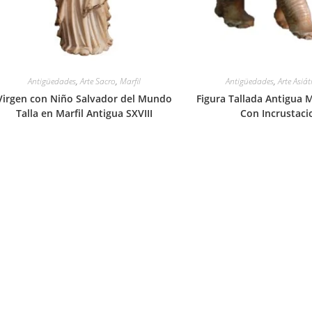
Antigüedades
,
Arte Sacro
,
Marfil
Antigüedades
,
Arte Asiát
Virgen con Niño Salvador del Mundo
Figura Tallada Antigua M
Talla en Marfil Antigua SXVIII
Con Incrustaci