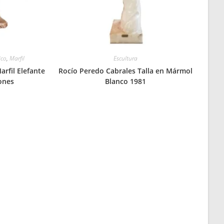
ico
,
Marfil
Escultura
arfil Elefante
Rocío Peredo Cabrales Talla en Mármol
ones
Blanco 1981