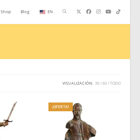
Alternar
Shop
Blog
EN
búsqueda
de
la
VISUALIZACIÓN:
30
60
TODO
web
¡OFERTA!