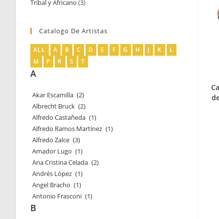
Tribal y Africano
3
3
productos
productos
Catalogo De Artistas
ALL
A
B
C
D
E
F
G
H
J
K
L
M
P
R
S
T
A
Ca
Akar Escamilla
(2)
de
Albrecht Bruck
(2)
Alfredo Castañeda
(1)
Alfredo Ramos Martínez
(1)
Alfredo Zalce
(3)
Amador Lugo
(1)
Ana Cristina Celada
(2)
Andrés López
(1)
Angel Bracho
(1)
Antonio Frasconi
(1)
B