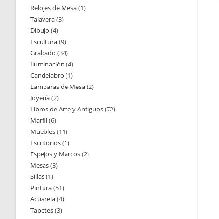
Relojes de Mesa
1
1
productos
Talavera
3
3
producto
Dibujo
4
4
productos
Escultura
9
9
productos
Grabado
34
34
productos
Iluminación
4
4
productos
Candelabro
1
1
productos
Lamparas de Mesa
2
2
producto
Joyería
2
2
productos
Libros de Arte y Antiguos
72
72
productos
Marfil
6
6
productos
Muebles
11
11
productos
Escritorios
1
1
productos
Espejos y Marcos
2
2
producto
Mesas
3
3
productos
Sillas
1
1
productos
Pintura
51
51
producto
Acuarela
4
4
productos
Tapetes
3
3
productos