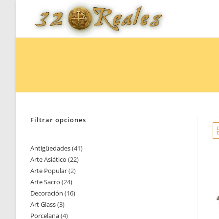
Saltar
al
contenido
Filtrar opciones
Antigüedades
41
41
Arte Asiático
22
22
productos
Arte Popular
2
2
productos
Arte Sacro
24
24
productos
Decoración
16
16
productos
Art Glass
3
3
productos
Porcelana
4
4
productos