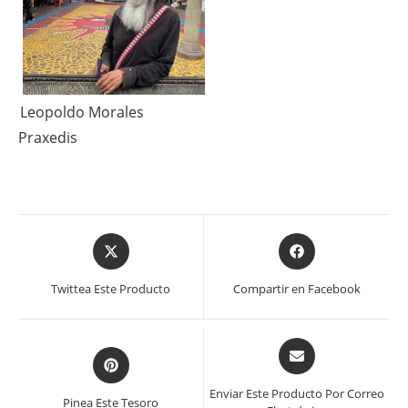
Leopoldo Morales
Praxedis
Se
Se
abre
abre
en
en
Twittea Este Producto
Compartir en Facebook
una
una
nueva
nueva
ventana
ventana
Se
Se
abre
abre
en
en
Enviar Este Producto Por Correo
Pinea Este Tesoro
una