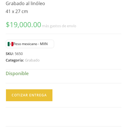
Grabado al linóleo
41 x 27 cm
$
19,000.00
más gastos de envío
Peso mexicano - MXN
SKU:
5650
Categoría:
Grabado
Disponible
Leopoldo
COTIZAR ENTREGA
Morales
Praxedis
Grabado
Ernesto