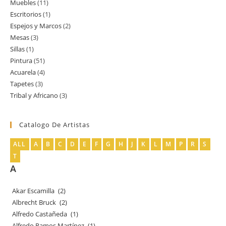
Muebles
11
11
productos
Escritorios
1
1
productos
Espejos y Marcos
2
2
producto
Mesas
3
3
productos
Sillas
1
1
productos
Pintura
51
51
producto
Acuarela
4
4
productos
Tapetes
3
3
productos
Tribal y Africano
3
3
productos
productos
Catalogo De Artistas
ALL
A
B
C
D
E
F
G
H
J
K
L
M
P
R
S
T
A
Akar Escamilla
(2)
Albrecht Bruck
(2)
Alfredo Castañeda
(1)
Alfredo Ramos Martínez
(1)