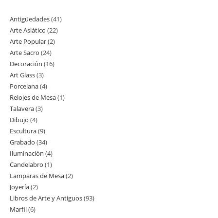
Antigüedades
41
41
Arte Asiático
22
22
productos
Arte Popular
2
2
productos
Arte Sacro
24
24
productos
Decoración
16
16
productos
Art Glass
3
3
productos
Porcelana
4
4
productos
Relojes de Mesa
1
1
productos
Talavera
3
3
producto
Dibujo
4
4
productos
Escultura
9
9
productos
Grabado
34
34
productos
Iluminación
4
4
productos
Candelabro
1
1
productos
Lamparas de Mesa
2
2
producto
Joyería
2
2
productos
Libros de Arte y Antiguos
93
93
productos
Marfil
6
6
productos