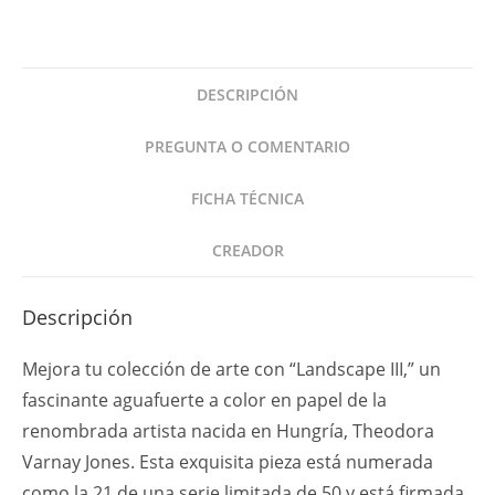
Grabado
Paisaje
III
DESCRIPCIÓN
Arena
Playa
PREGUNTA O COMENTARIO
cantidad
FICHA TÉCNICA
CREADOR
Descripción
Mejora tu colección de arte con “Landscape III,” un
fascinante aguafuerte a color en papel de la
renombrada artista nacida en Hungría, Theodora
Varnay Jones. Esta exquisita pieza está numerada
como la 21 de una serie limitada de 50 y está firmada