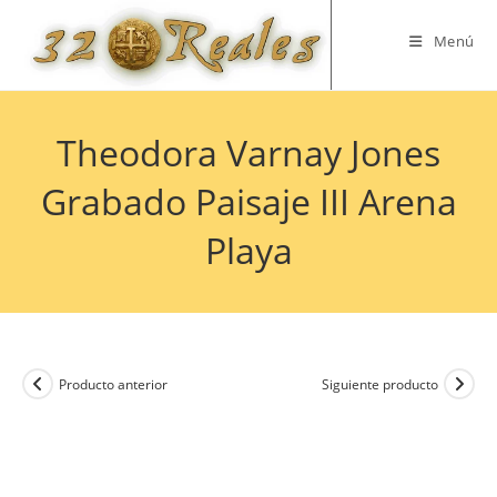
Saltar
al
Menú
contenido
Theodora Varnay Jones
Grabado Paisaje III Arena
Playa
Producto anterior
Siguiente producto