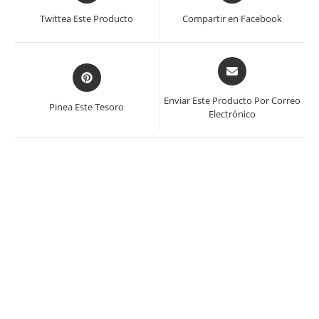
en
en
Twittea Este Producto
Compartir en Facebook
una
una
nueva
nueva
ventana
ventana
Se
Se
abre
abre
en
en
Enviar Este Producto Por Correo
Pinea Este Tesoro
una
Electrónico
una
nueva
nueva
ventana
ventana
¡OFERTA!