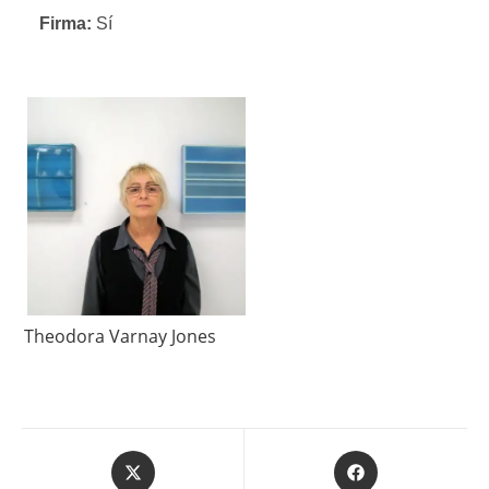
Firma:
Sí
Theodora Varnay Jones
Se
Se
abre
abre