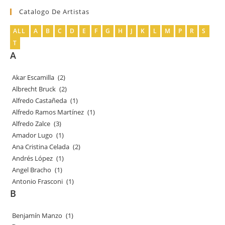
Catalogo De Artistas
ALL
A
B
C
D
E
F
G
H
J
K
L
M
P
R
S
T
A
Akar Escamilla
(2)
Albrecht Bruck
(2)
Alfredo Castañeda
(1)
Alfredo Ramos Martínez
(1)
Alfredo Zalce
(3)
Amador Lugo
(1)
Ana Cristina Celada
(2)
Andrés López
(1)
Angel Bracho
(1)
Antonio Frasconi
(1)
B
Benjamín Manzo
(1)