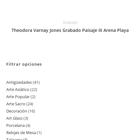
Grabado
Theodora Varnay Jones Grabado Paisaje III Arena Playa
Filtrar opciones
Antigüedades
41
41
Arte Asiático
22
22
productos
Arte Popular
2
2
productos
Arte Sacro
24
24
productos
Decoración
16
16
productos
Art Glass
3
3
productos
Porcelana
4
4
productos
Relojes de Mesa
1
1
productos
Talavera
3
3