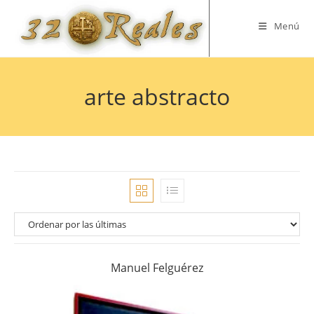
Saltar
al
Menú
contenido
arte abstracto
Manuel Felguérez