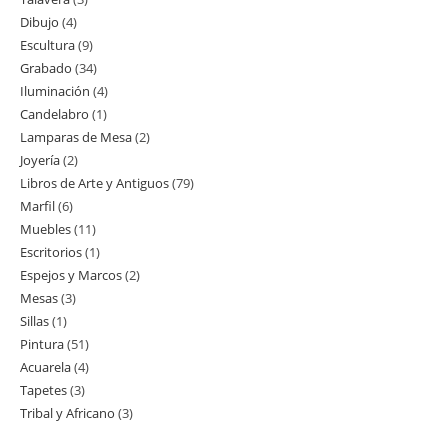
producto
Dibujo
4
4
productos
Escultura
9
9
productos
Grabado
34
34
productos
Iluminación
4
4
productos
Candelabro
1
1
productos
Lamparas de Mesa
2
2
producto
Joyería
2
2
productos
Libros de Arte y Antiguos
79
79
productos
Marfil
6
6
productos
Muebles
11
11
productos
Escritorios
1
1
productos
Espejos y Marcos
2
2
producto
Mesas
3
3
productos
Sillas
1
1
productos
Pintura
51
51
producto
Acuarela
4
4
productos
Tapetes
3
3
productos
Tribal y Africano
3
3
productos
productos