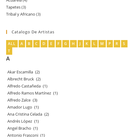
Acuarela
4
4
productos
Tapetes
3
3
productos
Tribal y Africano
3
3
productos
productos
Catalogo De Artistas
ALL
A
B
C
D
E
F
G
H
J
K
L
M
P
R
S
T
A
Akar Escamilla
(2)
Albrecht Bruck
(2)
Alfredo Castañeda
(1)
Alfredo Ramos Martínez
(1)
Alfredo Zalce
(3)
Amador Lugo
(1)
Ana Cristina Celada
(2)
Andrés López
(1)
Angel Bracho
(1)
Antonio Frasconi
(1)