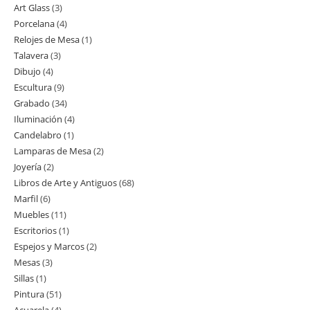
Art Glass
3
3
productos
Porcelana
4
4
productos
Relojes de Mesa
1
1
productos
Talavera
3
3
producto
Dibujo
4
4
productos
Escultura
9
9
productos
Grabado
34
34
productos
Iluminación
4
4
productos
Candelabro
1
1
productos
Lamparas de Mesa
2
2
producto
Joyería
2
2
productos
Libros de Arte y Antiguos
68
68
productos
Marfil
6
6
productos
Muebles
11
11
productos
Escritorios
1
1
productos
Espejos y Marcos
2
2
producto
Mesas
3
3
productos
Sillas
1
1
productos
Pintura
51
51
producto