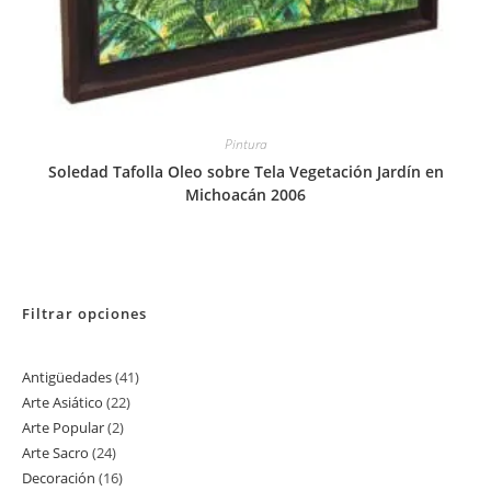
Pintura
Soledad Tafolla Oleo sobre Tela Vegetación Jardín en
Michoacán 2006
Filtrar opciones
Antigüedades
41
41
Arte Asiático
22
22
productos
Arte Popular
2
2
productos
Arte Sacro
24
24
productos
Decoración
16
16
productos