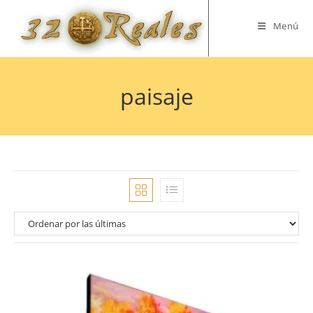
Saltar
al
Menú
contenido
paisaje