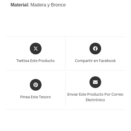
Material:
Madera y Bronce
Se
Se
abre
abre
en
en
Twittea Este Producto
Compartir en Facebook
una
una
nueva
nueva
ventana
ventana
Se
Se
abre
abre
en
en
Enviar Este Producto Por Correo
Pinea Este Tesoro
una
Electrónico
una
nueva
nueva
ventana
ventana