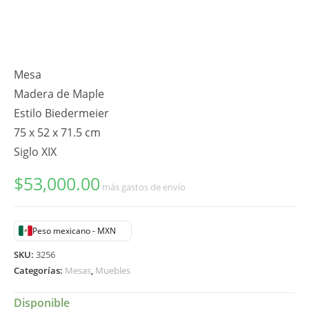
Mesa
Madera de Maple
Estilo Biedermeier
75 x 52 x 71.5 cm
Siglo XIX
$
53,000.00
más gastos de envío
Peso mexicano - MXN
SKU:
3256
Categorías:
Mesas
,
Muebles
Disponible