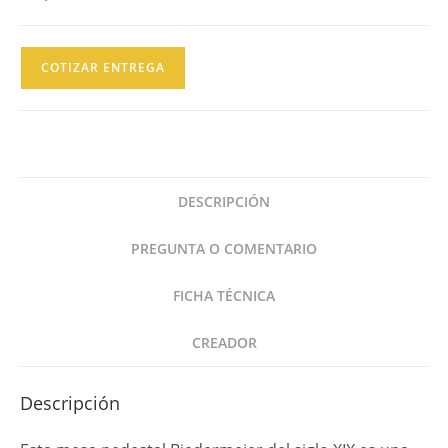
Mesa
COTIZAR ENTREGA
de
Madera
de
Maple
Estilo
DESCRIPCIÓN
Biedermeier
Siglo
PREGUNTA O COMENTARIO
XIX
cantidad
FICHA TÉCNICA
CREADOR
Descripción