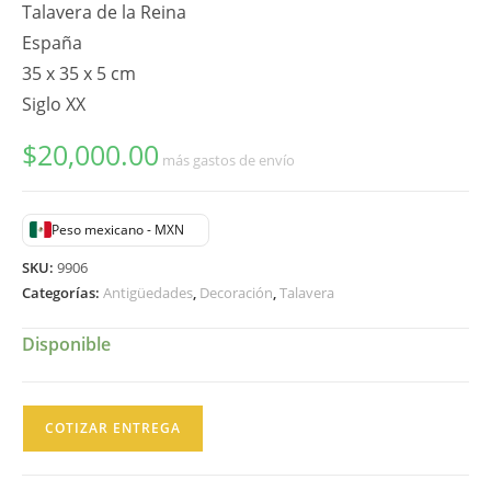
Talavera de la Reina
España
35 x 35 x 5 cm
Siglo XX
$
20,000.00
más gastos de envío
Peso mexicano - MXN
SKU:
9906
Categorías:
Antigüedades
,
Decoración
,
Talavera
Disponible
Par
COTIZAR ENTREGA
de
Platos