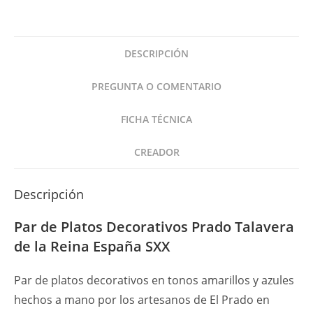
Decorativos
Prado
Talavera
DESCRIPCIÓN
de
la
PREGUNTA O COMENTARIO
Reina
España
FICHA TÉCNICA
SXX
cantidad
CREADOR
Descripción
Par de Platos Decorativos Prado Talavera
de la Reina España SXX
Par de platos decorativos en tonos amarillos y azules
hechos a mano por los artesanos de El Prado en