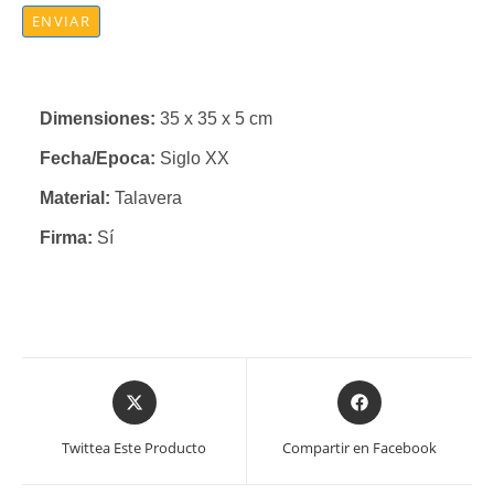
ENVIAR
Dimensiones:
35 x 35 x 5 cm
Fecha/Epoca:
Siglo XX
Material:
Talavera
Firma:
Sí
Se
Se
abre
abre
en
en
Twittea Este Producto
Compartir en Facebook
una
una
nueva
nueva